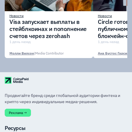
Новости
Новости
Visa запускает выплаты в
Circle готов
стейблкоинах и пополнение
публичному 
счетов через zerohash
блокчейн-се
участии кр
1 день назад
1 день назад
финансовых
Молли Вилсон
|
Media Contributor
Ана Бустос Гарсия
|
M
Продвигайте бренд среди глобальной аудитории финтеха и
крипто через индивидуальные медиа-решения.
Реклама →
Ресурсы