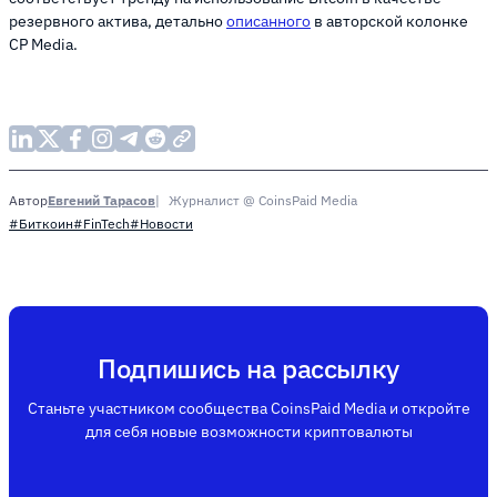
резервного актива, детально
описанного
в авторской колонке
CP Media.
Евгений Тарасов
Журналист @ CoinsPaid Media
Автор
#Биткоин
#FinTech
#Новости
Подпишись на рассылку
Станьте участником сообщества CoinsPaid Media и откройте
для себя новые возможности криптовалюты