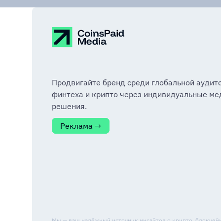
Продвигайте бренд среди глобальной аудит
финтеха и крипто через индивидуальные ме
решения.
Реклама →
Мы — ваш надёжный источник инсайтов о крипто, блокчейне