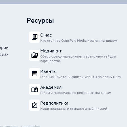
Ресурсы
О нас
Кто стоит за CoinsPaid Media и зачем мы пишем
ории
Медиакит
диа-
Обзор бренд-материалов и возможностей для
партнёрства
Ивенты
Главные крипто- и финтех-ивенты по всему миру
Академия
Гайды и материалы по цифровым финансам
Редполитика
Наши принципы и стандарты публикаций
, финтехе, AI и iGaming.