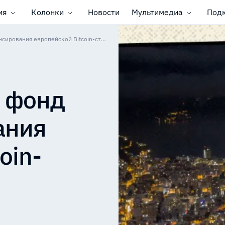
ия
Колонки
Новости
Мультимедиа
Под
Tether основал инвестиционный фонд для финансирования европейской Bitcoin-столицы
 фонд
ания
oin-