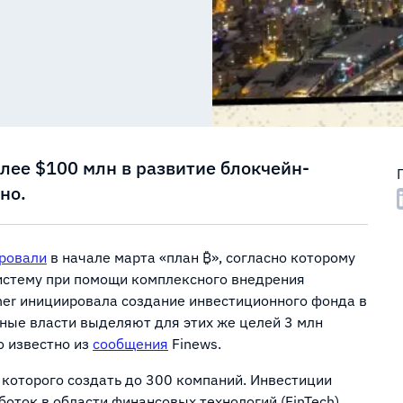
лее $100 млн в развитие блокчейн-
но.
ровали
в начале марта «план ₿», согласно которому
истему при помощи комплексного внедрения
ther инициировала создание инвестиционного фонда в
ные власти выделяют для этих же целей 3 млн
о известно из
сообщения
Finews.
е которого создать до 300 компаний. Инвестиции
оток в области финансовых технологий (FinTech),