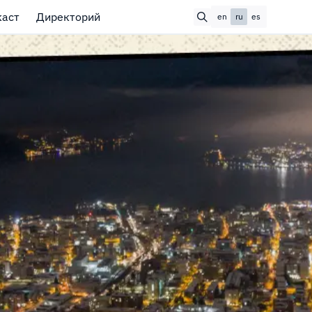
каст
Директорий
en
ru
es