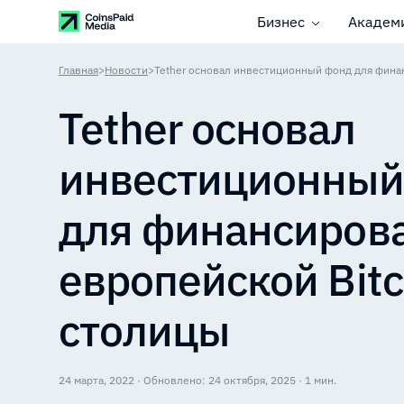
Бизнес
Академ
Главная
>
Новости
>
Tether основал
инвестиционный
для финансиров
европейской Bitc
столицы
24 марта, 2022 · Обновлено: 24 октября, 2025 · 1 мин.