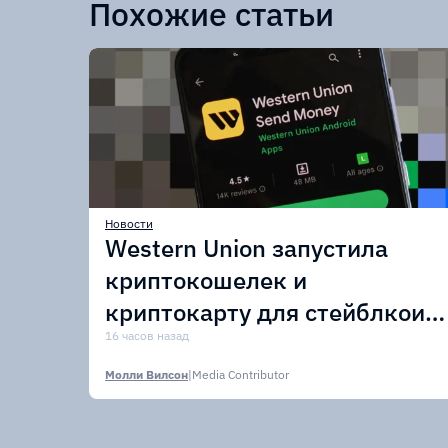
Похожие статьи
Новости
Western Union запустила
криптокошелек и
криптокарту для стейблкоин
USDPT
16 часов назад
Молли Вилсон
|
Media Contributor