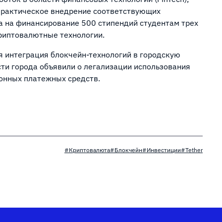
 практическое внедрение соответствующих
а на финансирование 500 стипендий студентам трех
криптовалютные технологии.
я интеграция блокчейн-технологий в городскую
сти города объявили о легализации использования
конных платежных средств.
#Криптовалюта
#Блокчейн
#Инвестиции
#Tether