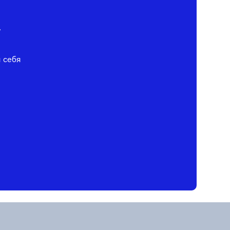
у
я себя