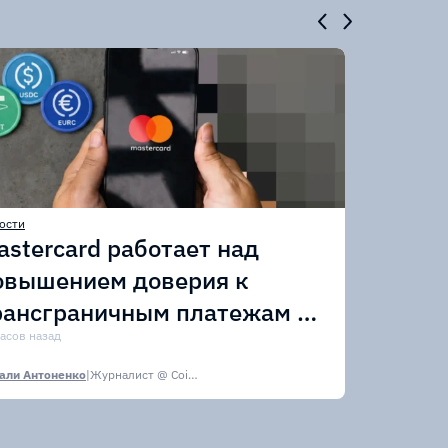
ости
astercard работает над
овышением доверия к
рансграничным платежам в
тейблкоинах
часов назад
али Антоненко
|
Журналист @ CoinsPaid Media