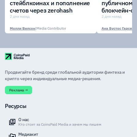
стейблкоинах и пополнение
публичному 
счетов через zerohash
блокчейн-се
участии кр
2 дня назад
2 дня назад
финансовых
Молли Вилсон
|
Media Contributor
Ана Бустос Гарсия
|
M
Продвигайте бренд среди глобальной аудитории финтеха и
крипто через индивидуальные медиа-решения.
Реклама →
Ресурсы
О нас
Кто стоит за CoinsPaid Media и зачем мы пишем
Медиакит