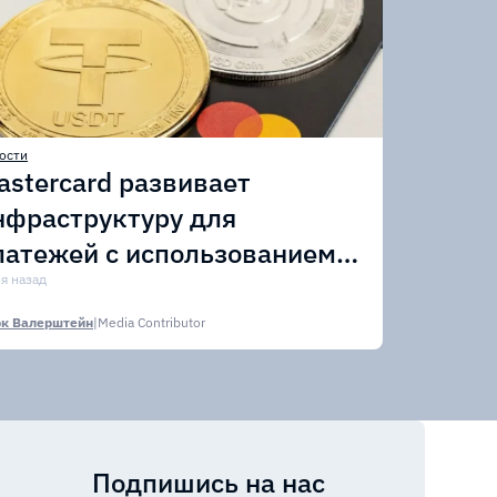
ости
astercard развивает
нфраструктуру для
латежей с использованием
тейблкоинов
ня назад
к Валерштейн
|
Media Contributor
Подпишись на нас