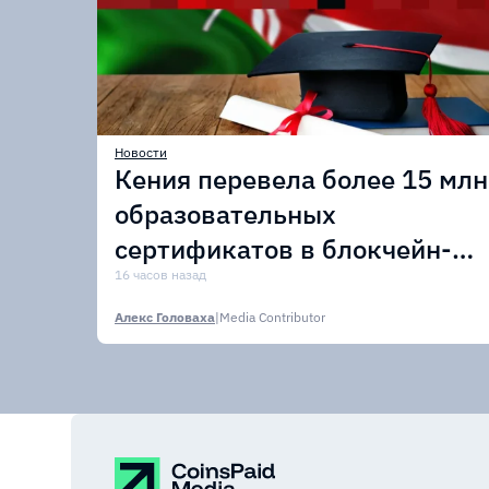
Новости
Кения перевела более 15 млн
образовательных
сертификатов в блокчейн-
сеть Avalanche
16 часов назад
Алекс Головаха
|
Media Contributor