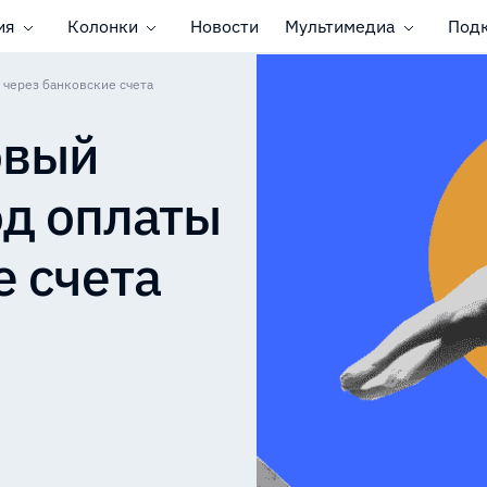
ия
Колонки
Новости
Мультимедиа
Под
 через банковские счета
овый
д оплаты
е счета