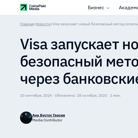
Бизнес
Академ
Главная
>
Новости
>
Visa запускает новый безопасный метод оплаты
Visa запускает н
безопасный мето
через банковски
10 сентября, 2024 · Обновлено: 28 октября, 2025 · 2 мин.
Ана Бустос Гарсия
Media Contributor