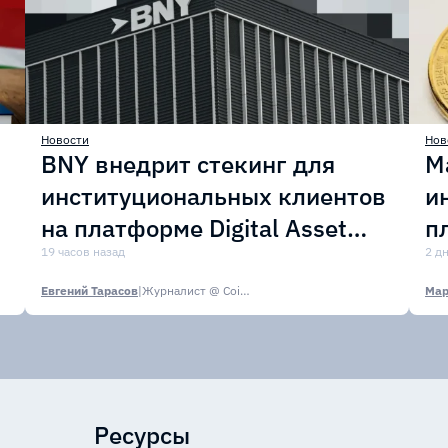
Новости
Нов
BNY внедрит стекинг для
M
институциональных клиентов
и
на платформе Digital Asset
п
Custody
19 часов назад
с
2 д
Евгений Тарасов
|
Журналист @ CoinsPaid Media
Мар
Ресурсы