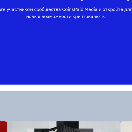
те участником сообщества CoinsPaid Media и откройте дл
новые возможности криптовалюты