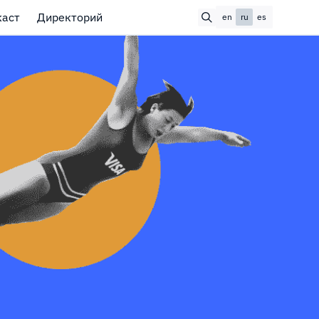
каст
Директорий
en
ru
es