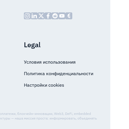
Legal
Условия использования
Политика конфиденциальности
Настройки cookies
топлатежи, блокчейн-инновации, Web3, DeFi, embedded
уктуры — наша миссия проста: информировать, объединять