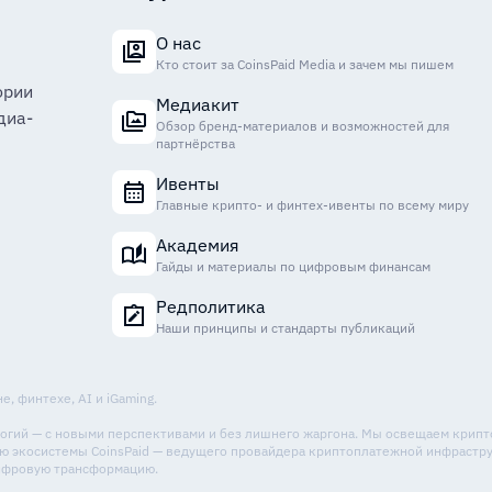
О нас
Кто стоит за CoinsPaid Media и зачем мы пишем
ории
Медиакит
диа-
Обзор бренд-материалов и возможностей для
партнёрства
Ивенты
Главные крипто- и финтех-ивенты по всему миру
Академия
Гайды и материалы по цифровым финансам
Редполитика
Наши принципы и стандарты публикаций
, финтехе, AI и iGaming.
ологий — с новыми перспективами и без лишнего жаргона. Мы освещаем крип
стью экосистемы CoinsPaid — ведущего провайдера криптоплатежной инфрастр
цифровую трансформацию.