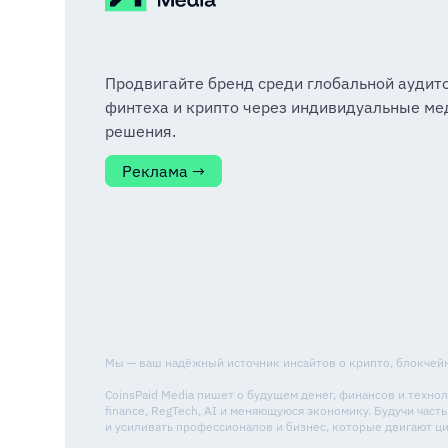
Продвигайте бренд среди глобальной аудит
финтеха и крипто через индивидуальные ме
решения.
Реклама →
Мы — ваш надёжный источник инсайтов о крипто, блокчейне
CoinsPaid Media пишет о будущем денег, финансов и техн
finance, RegTech, AI и меняющуюся экономику. Будучи ча
и усиливать профессионалов и бизнес, которые двигают 