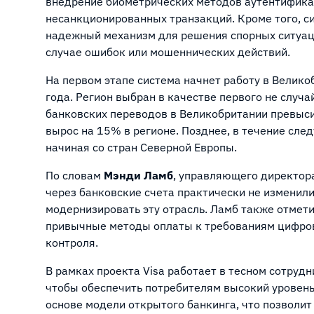
внедрение биометрических методов аутентифика
несанкционированных транзакций. Кроме того, с
надежный механизм для решения спорных ситуаци
случае ошибок или мошеннических действий.
На первом этапе система начнет работу в Велико
года. Регион выбран в качестве первого не случа
банковских переводов в Великобритании превысил 
вырос на 15% в регионе. Позднее, в течение сле
начиная со стран Северной Европы.
По словам
Мэнди Ламб
, управляющего директора
через банковские счета практически не изменилис
модернизировать эту отрасль. Ламб также отмет
привычные методы оплаты к требованиям цифров
контроля.
В рамках проекта Visa работает в тесном сотруд
чтобы обеспечить потребителям высокий уровень
основе модели открытого банкинга, что позволит