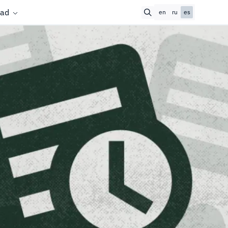
ad
en
ru
es