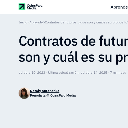
Aprende
Inicio
>
Aprende
>
Contratos de futuros: ¿qué son y cuál es su propósito
Contratos de futu
son y cuál es su p
octubre 10, 2023 · Última actualización: octubre 14, 2025 · 7 min read
Nataly Antonenko
Periodista @ CoinsPaid Media