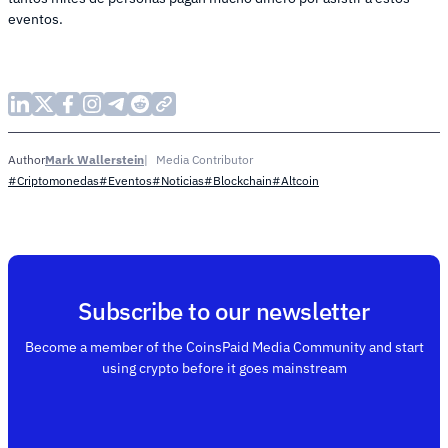
eventos.
Mark Wallerstein
Media Contributor
Author
#Criptomonedas
#Eventos
#Noticias
#Blockchain
#Altcoin
Subscribe to our newsletter
Become a member of the CoinsPaid Media Community and start
using crypto before it goes mainstream