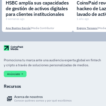
HSBC amplía sus capacidades
CoinsPaid reve
de gestión de activos digitales
hackeo de Laz
para clientes institucionales
lavado de act
3 semanas ago
1 año ago
Ana Bustos García
|
Media Contributor
Evgeny Tarasov
|
Media
Promociona tu marca ante una audiencia experta global en fintech
y cripto a través de soluciones personalizadas de medios.
Anúnciate →
Recursos
Acerca de nosotros
Conoce quiénes somos y por qué escribimos