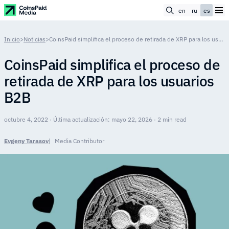
en
ru
es
Inicio
>
Noticias
>
CoinsPaid simplifica el proceso de retirada de XRP para los usuarios B2B
CoinsPaid simplifica el proceso de
retirada de XRP para los usuarios
B2B
octubre 4, 2022 · Última actualización: mayo 22, 2026 · 2 min read
Evgeny Tarasov
Media Contributor