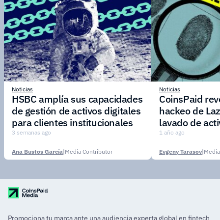
Noticias
Noticias
HSBC amplía sus capacidades
CoinsPaid reve
de gestión de activos digitales
hackeo de Laz
para clientes institucionales
lavado de act
3 semanas ago
1 año ago
Ana Bustos García
|
Media Contributor
Evgeny Tarasov
|
Media
Promociona tu marca ante una audiencia experta global en fintech