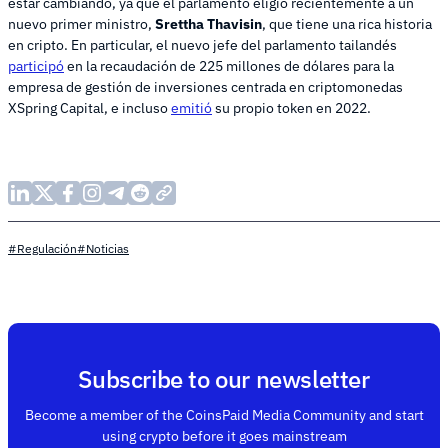
estar cambiando, ya que el parlamento eligió recientemente a un
nuevo primer ministro,
Srettha Thavisin
, que tiene una rica historia
en cripto. En particular, el nuevo jefe del parlamento tailandés
participó
en la recaudación de 225 millones de dólares para la
empresa de gestión de inversiones centrada en criptomonedas
XSpring Capital, e incluso
emitió
su propio token en 2022.
#Regulación
#Noticias
Subscribe to our newsletter
Become a member of the CoinsPaid Media Community and start
using crypto before it goes mainstream