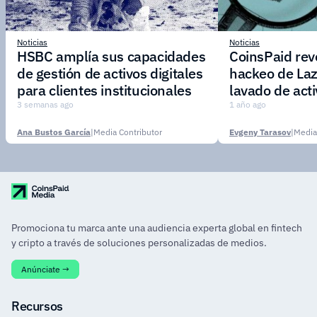
Noticias
Noticias
HSBC amplía sus capacidades
CoinsPaid reve
de gestión de activos digitales
hackeo de Laz
para clientes institucionales
lavado de act
3 semanas ago
1 año ago
Ana Bustos García
|
Media Contributor
Evgeny Tarasov
|
Media
Promociona tu marca ante una audiencia experta global en fintech
y cripto a través de soluciones personalizadas de medios.
Anúnciate →
Recursos