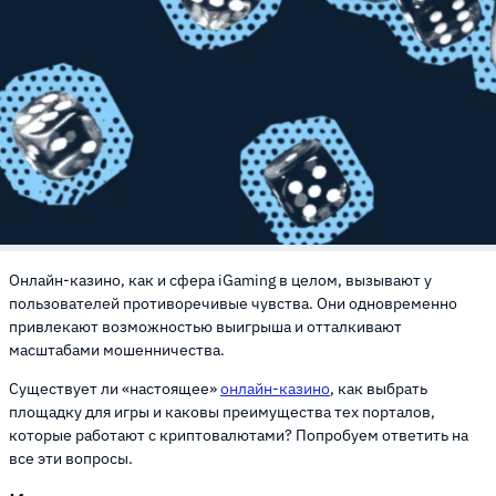
Онлайн-казино, как и сфера iGaming в целом, вызывают у
пользователей противоречивые чувства. Они одновременно
привлекают возможностью выигрыша и отталкивают
масштабами мошенничества.
Существует ли «настоящее»
онлайн-казино
, как выбрать
площадку для игры и каковы преимущества тех порталов,
которые работают с криптовалютами? Попробуем ответить на
все эти вопросы.