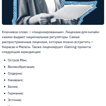
Ключевое слово — «лицензированные». Лицензии для онлайн-
казино выдают национальные регуляторы. Самые
распространенные лицензии, которые можно встретить —
Кюрасао и Мальты. Также лицензируют iGaming-проекты
следующие юрисдикции:
Остров Мэн;
Великобритания;
Олдерни;
Канаваке;
Белиз;
Германия;
Эстония;