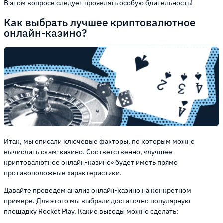
В этом вопросе следует проявлять особую бдительность!
Как выбрать лучшее криптовалютное
онлайн-казино?
Итак, мы описали ключевые факторы, по которым можно
вычислить скам-казино. Соответственно, «лучшее
криптовалютное онлайн-казино» будет иметь прямо
противоположные характеристики.
Давайте проведем анализ онлайн-казино на конкретном
примере. Для этого мы выбрали достаточно популярную
площадку Rocket Play. Какие выводы можно сделать: