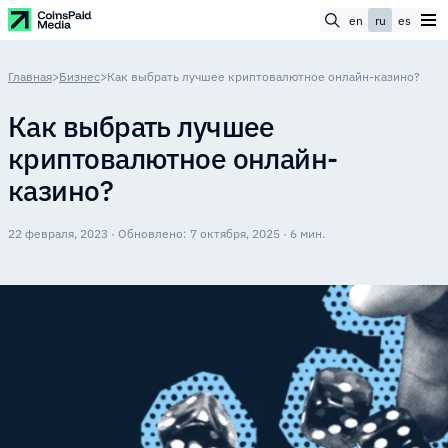
en
ru
es
Главная
>
Бизнес
>
Как выбрать лучшее криптовалютное онлайн-казино?
Как выбрать лучшее
криптовалютное онлайн-
казино?
22 февраля, 2023 · Обновлено: 7 октября, 2025 · 6 мин.