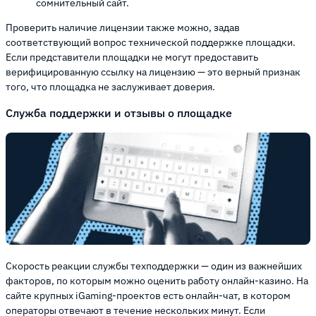
сомнительный сайт.
Проверить наличие лицензии также можно, задав
соответствующий вопрос технической поддержке площадки.
Если представители площадки не могут предоставить
верифицированную ссылку на лицензию — это верный признак
того, что площадка не заслуживает доверия.
Служба поддержки и отзывы о площадке
Скорость реакции службы техподдержки — один из важнейших
факторов, по которым можно оценить работу онлайн-казино. На
сайте крупных iGaming-проектов есть онлайн-чат, в котором
операторы отвечают в течение нескольких минут. Если