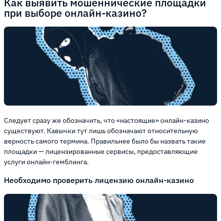
Как выявить мошеннические площадки
при выборе онлайн-казино?
Следует сразу же обозначить, что «настоящие» онлайн-казино
существуют. Кавычки тут лишь обозначают относительную
верность самого термина. Правильнее было бы назвать такие
площадки — лицензированные сервисы, предоставляющие
услуги онлайн-гемблинга.
Необходимо проверить лицензию онлайн-казино