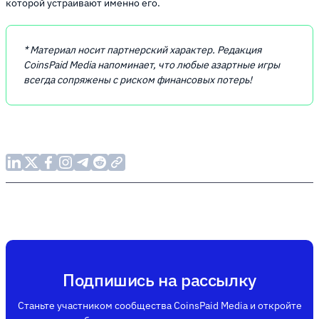
которой устраивают именно его.
* Материал носит партнерский характер. Редакция
CoinsPaid Media напоминает, что любые азартные игры
всегда сопряжены с риском финансовых потерь!
Подпишись на рассылку
Станьте участником сообщества CoinsPaid Media и откройте