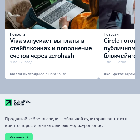
Новости
Новости
Visa запускает выплаты в
Circle готов
стейблкоинах и пополнение
публичному 
счетов через zerohash
блокчейн-се
участии кр
1 день назад
1 день назад
финансовых
Молли Вилсон
|
Media Contributor
Ана Бустос Гарсия
|
M
Продвигайте бренд среди глобальной аудитории финтеха и
крипто через индивидуальные медиа-решения.
Реклама →