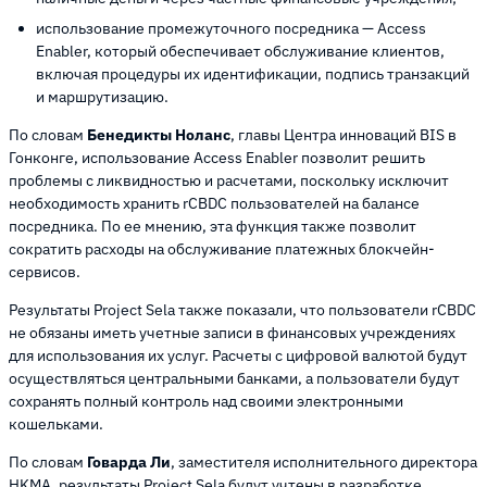
использование промежуточного посредника — Access
Enabler, который обеспечивает обслуживание клиентов,
включая процедуры их идентификации, подпись транзакций
и маршрутизацию.
По словам
Бенедикты Ноланс
, главы Центра инноваций BIS в
Гонконге, использование Access Enabler позволит решить
проблемы с ликвидностью и расчетами, поскольку исключит
необходимость хранить rCBDC пользователей на балансе
посредника. По ее мнению, эта функция также позволит
сократить расходы на обслуживание платежных блокчейн-
сервисов.
Результаты Project Sela также показали, что пользователи rCBDC
не обязаны иметь учетные записи в финансовых учреждениях
для использования их услуг. Расчеты с цифровой валютой будут
осуществляться центральными банками, а пользователи будут
сохранять полный контроль над своими электронными
кошельками.
По словам
Говарда Ли
, заместителя исполнительного директора
HKMA, результаты Project Sela будут учтены в разработке