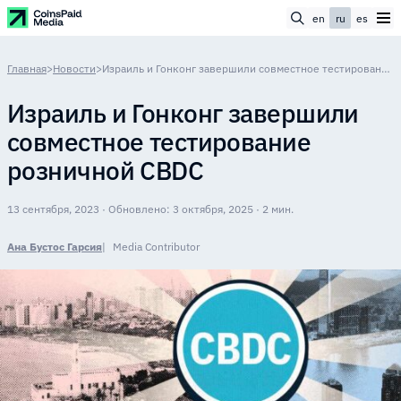
en
ru
es
Главная
>
Новости
>
Израиль и Гонконг завершили совместное тестирование розничной CBDC
Израиль и Гонконг завершили
совместное тестирование
розничной CBDC
13 сентября, 2023 · Обновлено: 3 октября, 2025 · 2 мин.
Ана Бустос Гарсия
Media Contributor