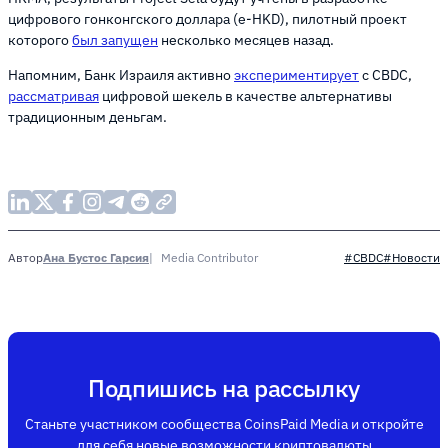
цифрового гонконгского доллара (e-HKD), пилотный проект
которого
был запущен
несколько месяцев назад.
Напомним, Банк Израиля активно
экспериментирует
с CBDC,
рассматривая
цифровой шекель в качестве альтернативы
традиционным деньгам.
Ана Бустос Гарсия
Media Contributor
Автор
#CBDC
#Новости
Подпишись на рассылку
Станьте участником сообщества CoinsPaid Media и откройте
для себя новые возможности криптовалюты